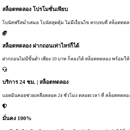
สล็อตทดลอง โปรโมชั่นเพียบ
โบนัสฟรีสม่ำเสมอ โบนัสสุดคุ้ม ไม่มีเงื่อนไข ครบจบที่ สล็อตทด
สล็อตทดลอง ฝากถอนเท่าไหร่ก็ได้
ฝากถอนไม่มีขั้นต่ำ เพียง 10 บาท ก็ลองได้ สล็อตทดลอง พร้อมให
บริการ 24 ชม. | สล็อตทดลอง
แอดมินคอยช่วยเหลือตลอด 24 ชั่วโมง ตลอดเวลา ที่ สล็อตทดลอง
มั่นคง 100%