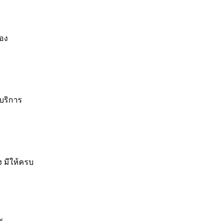
ลอง
้บริการ
 มีให้ครบ