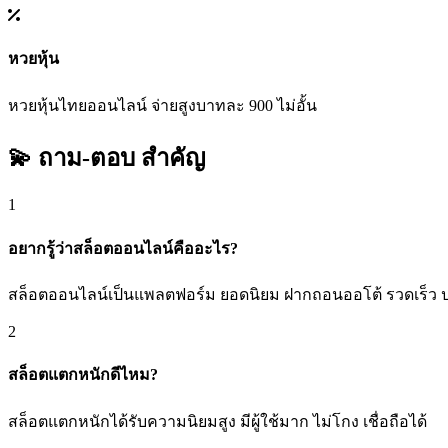
หวยหุ้น
หวยหุ้นไทยออนไลน์ จ่ายสูงบาทละ 900 ไม่อั้น
💫 ถาม-ตอบ
สำคัญ
1
อยากรู้ว่าสล็อตออนไลน์คืออะไร?
สล็อตออนไลน์เป็นแพลตฟอร์ม ยอดนิยม ฝากถอนออโต้ รวดเร็ว
2
สล็อตแตกหนักดีไหม?
สล็อตแตกหนักได้รับความนิยมสูง มีผู้ใช้มาก ไม่โกง เชื่อถือได้