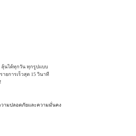
ุ้นได้ทุกวัน ทุกรูปแบบ
รายการเร็วสุด 15 วินาที
!
นตีความปลอดภัยและความมั่นคง