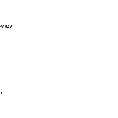
ทดลอง
ีก