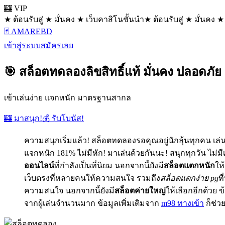
🎰 VIP
★ ต้อนรับสู่ ★ มั่นคง ★ เว็บคาสิโนชั้นนำ
★ ต้อนรับสู่ ★ มั่นคง ★
🃏 AMAREBD
เข้าสู่ระบบ
สมัครเลย
🎯 สล็อตทดลองลิขสิทธิ์แท้ มั่นคง ปลอดภัย
เข้าเล่นง่าย แจกหนัก มาตรฐานสากล
🎰 มาสนุก!
💰 รับโบนัส!
ความสนุกเริ่มแล้ว! สล็อตทดลองรอคุณอยู่นักลุ้นทุกคน เล่นส
แจกหนัก 181% ไม่มีหัก! มาเล่นด้วยกันนะ! สนุกทุกวัน ไม่มี
ออนไลน์
ที่กำลังเป็นที่นิยม นอกจากนี้ยังมี
สล็อตแตกหนัก
ให
เว็บตรงที่หลายคนให้ความสนใจ รวมถึง
สล็อตแตกง่าย pg
ท
ความสนใจ นอกจากนี้ยังมี
สล็อตค่ายใหญ่
ให้เลือกอีกด้วย ข
จากผู้เล่นจำนวนมาก ข้อมูลเพิ่มเติมจาก
m98 ทางเข้า
ก็ช่วย