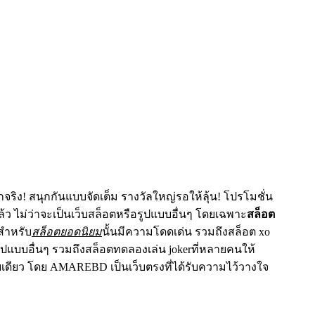
กจริง! สนุกกันแบบจัดเต็ม รางวัลใหญ่รอให้ลุ้น! โปรโมชั่น
แล้ว ไม่ว่าจะเป็นเว็บสล็อตหรือรูปแบบอื่นๆ โดยเฉพาะ
สล็อต
 สำหรับ
สล็อตยอดนิยม
นั้นมีความโดดเด่น รวมถึงสล็อต xo
ูปแบบอื่นๆ รวมถึงสล็อตทดลองเล่น jokerที่หลายคนให้
เดียว โดย AMAREBD เป็นเว็บตรงที่ได้รับความไว้วางใจ