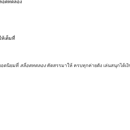
 สล็อตทดลอง
้เต็มที่
อดนิยมที่
สล็อตทดลอง
คัดสรรมาให้ ครบทุกค่ายดัง เล่นสนุกได้เงิ