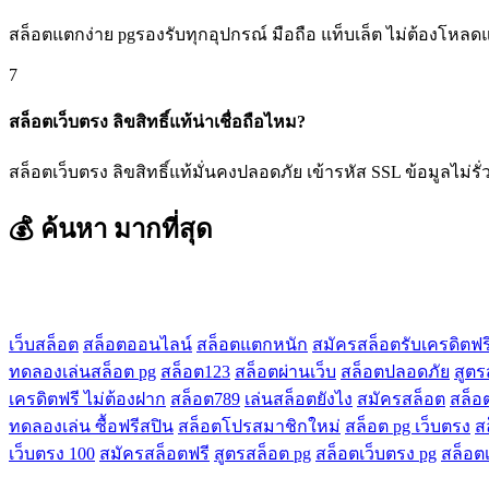
สล็อตแตกง่าย pgรองรับทุกอุปกรณ์ มือถือ แท็บเล็ต ไม่ต้องโห
7
สล็อตเว็บตรง ลิขสิทธิ์แท้น่าเชื่อถือไหม?
สล็อตเว็บตรง ลิขสิทธิ์แท้มั่นคงปลอดภัย เข้ารหัส SSL ข้อมูลไม่
💰 ค้นหา
มากที่สุด
เว็บสล็อต
สล็อตออนไลน์
สล็อตแตกหนัก
สมัครสล็อตรับเครดิตฟร
ทดลองเล่นสล็อต pg
สล็อต123
สล็อตผ่านเว็บ
สล็อตปลอดภัย
สูตร
เครดิตฟรี ไม่ต้องฝาก
สล็อต789
เล่นสล็อตยังไง
สมัครสล็อต
สล็อ
ทดลองเล่น ซื้อฟรีสปิน
สล็อตโปรสมาชิกใหม่
สล็อต pg เว็บตรง
ส
เว็บตรง 100
สมัครสล็อตฟรี
สูตรสล็อต pg
สล็อตเว็บตรง pg
สล็อตเ