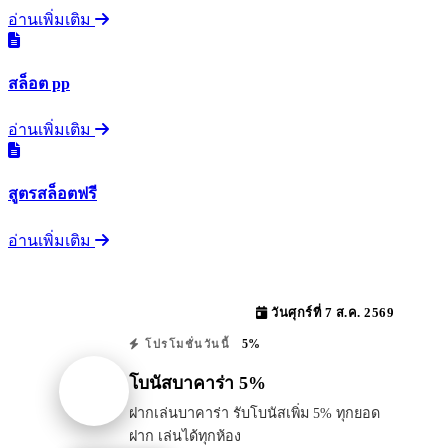
อ่านเพิ่มเติม
สล็อต pp
อ่านเพิ่มเติม
สูตรสล็อตฟรี
อ่านเพิ่มเติม
วันศุกร์ที่ 7 ส.ค. 2569
5%
โปรโมชั่นวันนี้
โบนัสบาคาร่า 5%
ฝากเล่นบาคาร่า รับโบนัสเพิ่ม 5% ทุกยอด
ฝาก เล่นได้ทุกห้อง