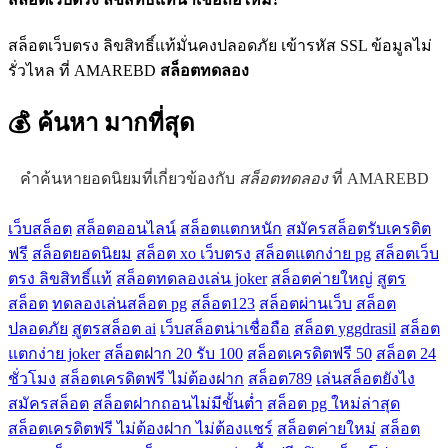
สล็อตเว็บตรง ลิขสิทธิ์แท้มั่นคงปลอดภัย เข้ารหัส SSL ข้อมูลไม่
รั่วไหล ที่ AMAREBD
สล็อตทดลอง
💰 ค้นหา
มากที่สุด
คำค้นหายอดนิยมที่เกี่ยวข้องกับ
สล็อตทดลอง
ที่ AMAREBD
เว็บสล็อต
สล็อตออนไลน์
สล็อตแตกหนัก
สมัครสล็อตรับเครดิต
ฟรี
สล็อตยอดนิยม
สล็อต xo เว็บตรง
สล็อตแตกง่าย pg
สล็อตเว็บ
ตรง ลิขสิทธิ์แท้
สล็อตทดลองเล่น joker
สล็อตค่ายใหญ่
สูตร
สล็อต
ทดลองเล่นสล็อต pg
สล็อต123
สล็อตผ่านเว็บ
สล็อต
ปลอดภัย
สูตรสล็อต ai
เว็บสล็อตน่าเชื่อถือ
สล็อต yggdrasil
สล็อต
แตกง่าย joker
สล็อตฝาก 20 รับ 100
สล็อตเครดิตฟรี 50
สล็อต 24
ชั่วโมง
สล็อตเครดิตฟรี ไม่ต้องฝาก
สล็อต789
เล่นสล็อตยังไง
สมัครสล็อต
สล็อตฝากถอนไม่มีขั้นต่ำ
สล็อต pg ใหม่ล่าสุด
สล็อตเครดิตฟรี ไม่ต้องฝาก ไม่ต้องแชร์
สล็อตค่ายใหม่
สล็อต