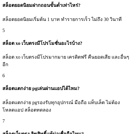
สล็อตยอดนิยมฝากถอนขั้นต่ำเท่าไหร่?
สล็อตยอดนิยมเริ่มต้น 1 บาท ทำรายการเร็ว ไม่ถึง 30 วินาที
5
สล็อต xo เว็บตรงมีโปรโมชั่นอะไรบ้าง?
สล็อต xo เว็บตรงมีโปรมากมาย เครดิตฟรี คืนยอดเสีย และอื่นๆ
อีก
6
สล็อตแตกง่าย pgเล่นผ่านแอปได้ไหม?
สล็อตแตกง่าย pgรองรับทุกอุปกรณ์ มือถือ แท็บเล็ต ไม่ต้อง
โหลดแอป สล็อตทดลอง
7
สล็อตเว็บตรง ลิขสิทธิ์แท้น่าเชื่อถือไหม?