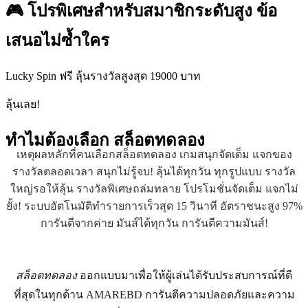
🎮 โปรพิเศษสำหรับสมาชิกระดับสูง ข้อ
เสนอไม่ซ้ำใคร
Lucky Spin ฟรี ลุ้นรางวัลสูงสุด 19000 บาท
ลุ้นเลย!
ทำไมต้องเลือก
สล็อตทดลอง
เหตุผลหลักที่คนเลือกสล็อตทดลอง เกมสนุกจัดเต็ม แจกของ
รางวัลตลอดเวลา สนุกไม่รู้จบ! ลุ้นได้ทุกวัน ทุกรูปแบบ รางวัล
ใหญ่รอให้ลุ้น รางวัลพิเศษถล่มทลาย โปรโมชั่นจัดเต็ม แจกไม่
ยั้ง! ระบบอัตโนมัติทำรายการเร็วสุด 15 วินาที อัตราชนะสูง 97%
การันตีจากค่าย มันส์ได้ทุกวัน การันตีความมันส์!
สล็อตทดลอง
ออกแบบมาเพื่อให้ผู้เล่นได้รับประสบการณ์ที่ดี
ที่สุดในทุกด้าน AMAREBD การันตีความปลอดภัยและความ