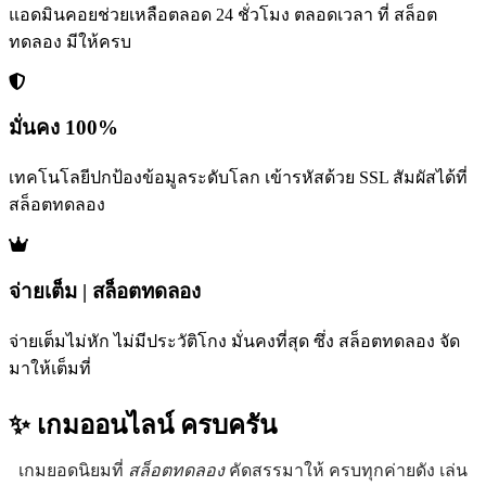
แอดมินคอยช่วยเหลือตลอด 24 ชั่วโมง ตลอดเวลา ที่ สล็อต
ทดลอง มีให้ครบ
มั่นคง 100%
เทคโนโลยีปกป้องข้อมูลระดับโลก เข้ารหัสด้วย SSL สัมผัสได้ที่
สล็อตทดลอง
จ่ายเต็ม | สล็อตทดลอง
จ่ายเต็มไม่หัก ไม่มีประวัติโกง มั่นคงที่สุด ซึ่ง สล็อตทดลอง จัด
มาให้เต็มที่
✨ เกมออนไลน์
ครบครัน
เกมยอดนิยมที่
สล็อตทดลอง
คัดสรรมาให้ ครบทุกค่ายดัง เล่น