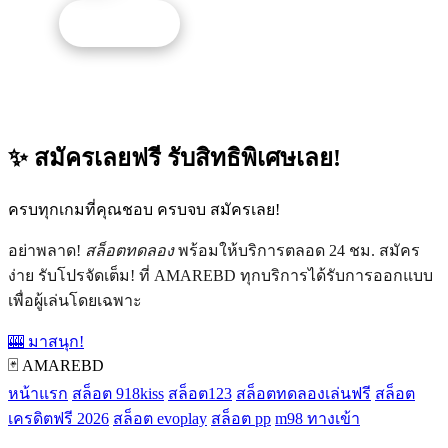
รับโปรนี้
✨ สมัครเลยฟรี รับสิทธิพิเศษเลย!
ครบทุกเกมที่คุณชอบ ครบจบ สมัครเลย!
อย่าพลาด!
สล็อตทดลอง
พร้อมให้บริการตลอด 24 ชม. สมัคร
ง่าย รับโปรจัดเต็ม! ที่ AMAREBD ทุกบริการได้รับการออกแบบ
เพื่อผู้เล่นโดยเฉพาะ
🎰 มาสนุก!
🃏 AMAREBD
หน้าแรก
สล็อต 918kiss
สล็อต123
สล็อตทดลองเล่นฟรี
สล็อต
เครดิตฟรี 2026
สล็อต evoplay
สล็อต pp
m98 ทางเข้า