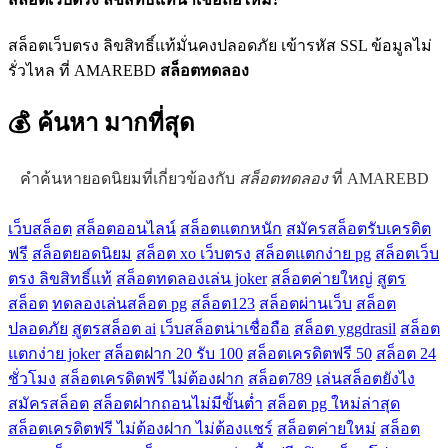
สล็อตเว็บตรง ลิขสิทธิ์แท้มั่นคงปลอดภัย เข้ารหัส SSL ข้อมูลไม่
รั่วไหล ที่ AMAREBD
สล็อตทดลอง
💰 ค้นหา
มากที่สุด
คำค้นหายอดนิยมที่เกี่ยวข้องกับ
สล็อตทดลอง
ที่ AMAREBD
เว็บสล็อต
สล็อตออนไลน์
สล็อตแตกหนัก
สมัครสล็อตรับเครดิต
ฟรี
สล็อตยอดนิยม
สล็อต xo เว็บตรง
สล็อตแตกง่าย pg
สล็อตเว็บ
ตรง ลิขสิทธิ์แท้
สล็อตทดลองเล่น joker
สล็อตค่ายใหญ่
สูตร
สล็อต
ทดลองเล่นสล็อต pg
สล็อต123
สล็อตผ่านเว็บ
สล็อต
ปลอดภัย
สูตรสล็อต ai
เว็บสล็อตน่าเชื่อถือ
สล็อต yggdrasil
สล็อต
แตกง่าย joker
สล็อตฝาก 20 รับ 100
สล็อตเครดิตฟรี 50
สล็อต 24
ชั่วโมง
สล็อตเครดิตฟรี ไม่ต้องฝาก
สล็อต789
เล่นสล็อตยังไง
สมัครสล็อต
สล็อตฝากถอนไม่มีขั้นต่ำ
สล็อต pg ใหม่ล่าสุด
สล็อตเครดิตฟรี ไม่ต้องฝาก ไม่ต้องแชร์
สล็อตค่ายใหม่
สล็อต