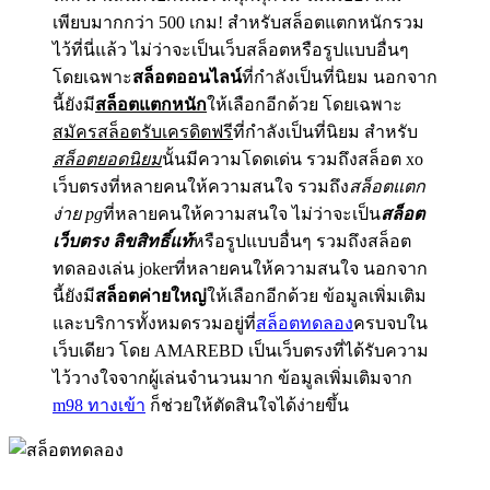
เพียบมากกว่า 500 เกม! สำหรับสล็อตแตกหนักรวม
ไว้ที่นี่แล้ว ไม่ว่าจะเป็นเว็บสล็อตหรือรูปแบบอื่นๆ
โดยเฉพาะ
สล็อตออนไลน์
ที่กำลังเป็นที่นิยม นอกจาก
นี้ยังมี
สล็อตแตกหนัก
ให้เลือกอีกด้วย โดยเฉพาะ
สมัครสล็อตรับเครดิตฟรี
ที่กำลังเป็นที่นิยม สำหรับ
สล็อตยอดนิยม
นั้นมีความโดดเด่น รวมถึงสล็อต xo
เว็บตรงที่หลายคนให้ความสนใจ รวมถึง
สล็อตแตก
ง่าย pg
ที่หลายคนให้ความสนใจ ไม่ว่าจะเป็น
สล็อต
เว็บตรง ลิขสิทธิ์แท้
หรือรูปแบบอื่นๆ รวมถึงสล็อต
ทดลองเล่น jokerที่หลายคนให้ความสนใจ นอกจาก
นี้ยังมี
สล็อตค่ายใหญ่
ให้เลือกอีกด้วย ข้อมูลเพิ่มเติม
และบริการทั้งหมดรวมอยู่ที่
สล็อตทดลอง
ครบจบใน
เว็บเดียว โดย AMAREBD เป็นเว็บตรงที่ได้รับความ
ไว้วางใจจากผู้เล่นจำนวนมาก ข้อมูลเพิ่มเติมจาก
m98 ทางเข้า
ก็ช่วยให้ตัดสินใจได้ง่ายขึ้น