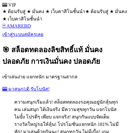
🎰 VIP
★ ต้อนรับสู่ ★ มั่นคง ★ เว็บคาสิโนชั้นนำ
★ ต้อนรับสู่ ★ มั่นคง
★ เว็บคาสิโนชั้นนำ
🃏 AMAREBD
เข้าสู่ระบบ
สมัครเลย
🎯 สล็อตทดลองลิขสิทธิ์แท้ มั่นคง
ปลอดภัย การเงินมั่นคง ปลอดภัย
เข้าเล่นง่าย แจกหนัก มาตรฐานสากล
🎰 มาสนุก!
💰 รับโบนัส!
ความสนุกเริ่มแล้ว! สล็อตทดลองรอคุณอยู่นักลุ้นทุก
คน เล่นสนุก ได้เงินจริง มีความสุขทุกวัน แจกโบนัส
ไม่ยั้ง โปรดีๆ เพียบ แจกจริง! สนุกกันแบบจัดเต็ม
รางวัลใหญ่รอให้ลุ้น! โปรโมชั่นแจกหนัก 181% ไม่มี
หัก! มาเล่นด้วยกันนะ! สนุกทุกวัน ไม่มีเบื่อ! เกม