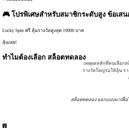
🎮 โปรพิเศษสำหรับสมาชิกระดับสูง ข้อเสน
Lucky Spin ฟรี ลุ้นรางวัลสูงสุด 19000 บาท
ลุ้นเลย!
ทำไมต้องเลือก
สล็อตทดลอง
เหตุผลหลักที่คนเลือกส
รางวัลใหญ่รอให้ลุ้น รา
สล็อตทดลอง
ออกแบบมาเพื่อใ