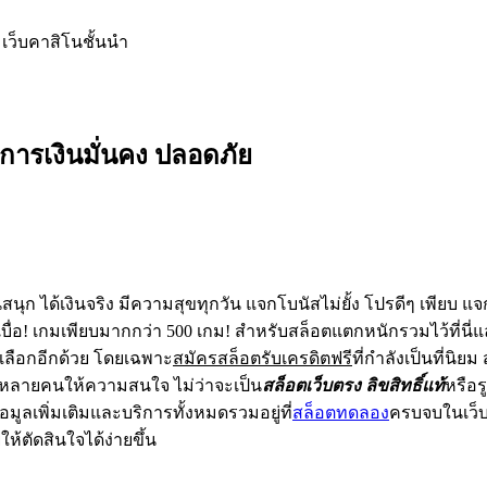
 เว็บคาสิโนชั้นนำ
 การเงินมั่นคง ปลอดภัย
นุก ได้เงินจริง มีความสุขทุกวัน แจกโบนัสไม่ยั้ง โปรดีๆ เพียบ แจ
เบื่อ! เกมเพียบมากกว่า 500 เกม! สำหรับสล็อตแตกหนักรวมไว้ที่นี่
้เลือกอีกด้วย โดยเฉพาะ
สมัครสล็อตรับเครดิตฟรี
ที่กำลังเป็นที่นิยม
ี่หลายคนให้ความสนใจ ไม่ว่าจะเป็น
สล็อตเว็บตรง ลิขสิทธิ์แท้
หรือร
้อมูลเพิ่มเติมและบริการทั้งหมดรวมอยู่ที่
สล็อตทดลอง
ครบจบในเว็บ
ให้ตัดสินใจได้ง่ายขึ้น