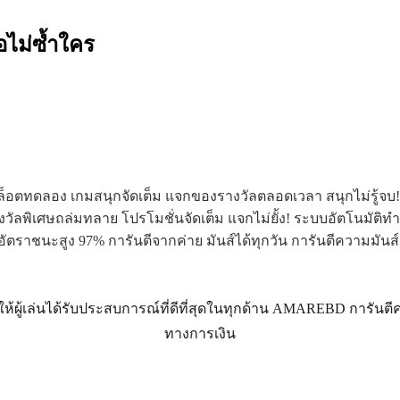
อไม่ซ้ำใคร
ล็อตทดลอง เกมสนุกจัดเต็ม แจกของรางวัลตลอดเวลา สนุกไม่รู้จบ! ล
งวัลพิเศษถล่มทลาย โปรโมชั่นจัดเต็ม แจกไม่ยั้ง! ระบบอัตโนมัติทำ
อัตราชนะสูง 97% การันตีจากค่าย มันส์ได้ทุกวัน การันตีความมันส์
ห้ผู้เล่นได้รับประสบการณ์ที่ดีที่สุดในทุกด้าน AMAREBD การั
ทางการเงิน