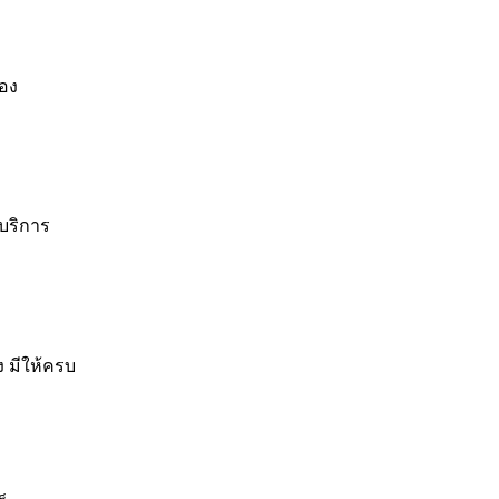
ลอง
้บริการ
 มีให้ครบ