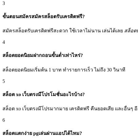
3
ขั้นตอนสมัครสมัครสล็อตรับเครดิตฟรี?
สมัครสล็อตรับเครดิตฟรีสะดวก ใช้เวลาไม่นาน เล่นได้เลย
สล็อต
4
สล็อตยอดนิยมฝากถอนขั้นต่ำเท่าไหร่?
สล็อตยอดนิยมเริ่มต้น 1 บาท ทำรายการเร็ว ไม่ถึง 30 วินาที
5
สล็อต xo เว็บตรงมีโปรโมชั่นอะไรบ้าง?
สล็อต xo เว็บตรงมีโปรมากมาย เครดิตฟรี คืนยอดเสีย และอื่นๆ อ
6
สล็อตแตกง่าย pgเล่นผ่านแอปได้ไหม?