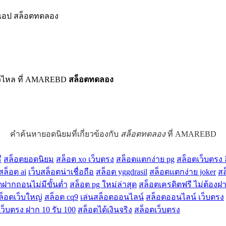
ลดแอป สล็อตทดลอง
รั่วไหล ที่ AMAREBD
สล็อตทดลอง
คำค้นหายอดนิยมที่เกี่ยวข้องกับ
สล็อตทดลอง
ที่ AMAREBD
ี
สล็อตยอดนิยม
สล็อต xo เว็บตรง
สล็อตแตกง่าย pg
สล็อตเว็บตรง ล
สล็อต ai
เว็บสล็อตน่าเชื่อถือ
สล็อต yggdrasil
สล็อตแตกง่าย joker
สล
ตฝากถอนไม่มีขั้นต่ำ
สล็อต pg ใหม่ล่าสุด
สล็อตเครดิตฟรี ไม่ต้องฝา
ล็อตเว็บใหญ่
สล็อต cq9
เล่นสล็อตออนไลน์
สล็อตออนไลน์ เว็บตรง
ว็บตรง ฝาก 10 รับ 100
สล็อตได้เงินจริง
สล็อตเว็บตรง