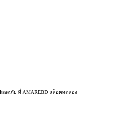
 ปลอดภัย ที่ AMAREBD สล็อตทดลอง