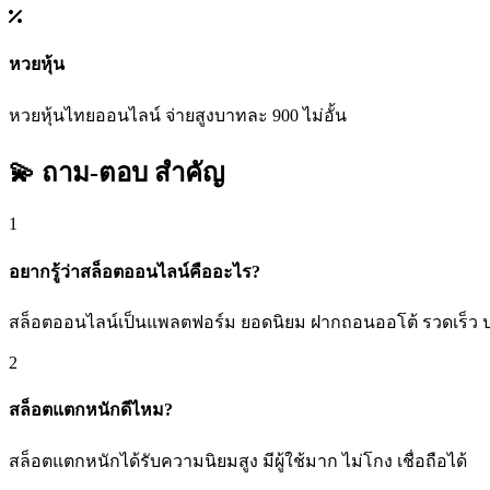
หวยหุ้น
หวยหุ้นไทยออนไลน์ จ่ายสูงบาทละ 900 ไม่อั้น
💫 ถาม-ตอบ
สำคัญ
1
อยากรู้ว่าสล็อตออนไลน์คืออะไร?
สล็อตออนไลน์เป็นแพลตฟอร์ม ยอดนิยม ฝากถอนออโต้ รวดเร็ว
2
สล็อตแตกหนักดีไหม?
สล็อตแตกหนักได้รับความนิยมสูง มีผู้ใช้มาก ไม่โกง เชื่อถือได้