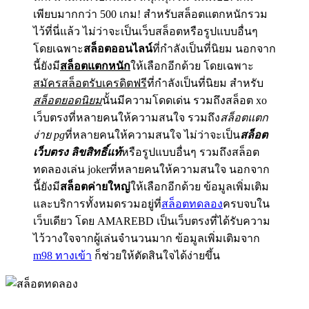
เพียบมากกว่า 500 เกม! สำหรับสล็อตแตกหนักรวม
ไว้ที่นี่แล้ว ไม่ว่าจะเป็นเว็บสล็อตหรือรูปแบบอื่นๆ
โดยเฉพาะ
สล็อตออนไลน์
ที่กำลังเป็นที่นิยม นอกจาก
นี้ยังมี
สล็อตแตกหนัก
ให้เลือกอีกด้วย โดยเฉพาะ
สมัครสล็อตรับเครดิตฟรี
ที่กำลังเป็นที่นิยม สำหรับ
สล็อตยอดนิยม
นั้นมีความโดดเด่น รวมถึงสล็อต xo
เว็บตรงที่หลายคนให้ความสนใจ รวมถึง
สล็อตแตก
ง่าย pg
ที่หลายคนให้ความสนใจ ไม่ว่าจะเป็น
สล็อต
เว็บตรง ลิขสิทธิ์แท้
หรือรูปแบบอื่นๆ รวมถึงสล็อต
ทดลองเล่น jokerที่หลายคนให้ความสนใจ นอกจาก
นี้ยังมี
สล็อตค่ายใหญ่
ให้เลือกอีกด้วย ข้อมูลเพิ่มเติม
และบริการทั้งหมดรวมอยู่ที่
สล็อตทดลอง
ครบจบใน
เว็บเดียว โดย AMAREBD เป็นเว็บตรงที่ได้รับความ
ไว้วางใจจากผู้เล่นจำนวนมาก ข้อมูลเพิ่มเติมจาก
m98 ทางเข้า
ก็ช่วยให้ตัดสินใจได้ง่ายขึ้น