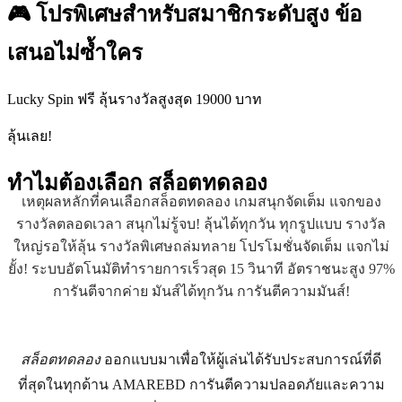
🎮 โปรพิเศษสำหรับสมาชิกระดับสูง ข้อ
เสนอไม่ซ้ำใคร
Lucky Spin ฟรี ลุ้นรางวัลสูงสุด 19000 บาท
ลุ้นเลย!
ทำไมต้องเลือก
สล็อตทดลอง
เหตุผลหลักที่คนเลือกสล็อตทดลอง เกมสนุกจัดเต็ม แจกของ
รางวัลตลอดเวลา สนุกไม่รู้จบ! ลุ้นได้ทุกวัน ทุกรูปแบบ รางวัล
ใหญ่รอให้ลุ้น รางวัลพิเศษถล่มทลาย โปรโมชั่นจัดเต็ม แจกไม่
ยั้ง! ระบบอัตโนมัติทำรายการเร็วสุด 15 วินาที อัตราชนะสูง 97%
การันตีจากค่าย มันส์ได้ทุกวัน การันตีความมันส์!
สล็อตทดลอง
ออกแบบมาเพื่อให้ผู้เล่นได้รับประสบการณ์ที่ดี
ที่สุดในทุกด้าน AMAREBD การันตีความปลอดภัยและความ