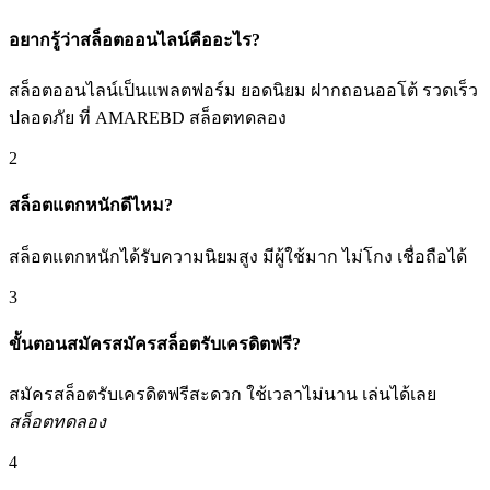
อยากรู้ว่าสล็อตออนไลน์คืออะไร?
สล็อตออนไลน์เป็นแพลตฟอร์ม ยอดนิยม ฝากถอนออโต้ รวดเร็ว
ปลอดภัย ที่ AMAREBD สล็อตทดลอง
2
สล็อตแตกหนักดีไหม?
สล็อตแตกหนักได้รับความนิยมสูง มีผู้ใช้มาก ไม่โกง เชื่อถือได้
3
ขั้นตอนสมัครสมัครสล็อตรับเครดิตฟรี?
สมัครสล็อตรับเครดิตฟรีสะดวก ใช้เวลาไม่นาน เล่นได้เลย
สล็อตทดลอง
4