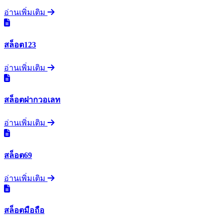
อ่านเพิ่มเติม
สล็อต123
อ่านเพิ่มเติม
สล็อตฝากวอเลท
อ่านเพิ่มเติม
สล็อต69
อ่านเพิ่มเติม
สล็อตมือถือ