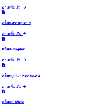
อ่านเพิ่มเติม
สล็อตครบทุกค่าย
อ่านเพิ่มเติม
สล็อต evoplay
อ่านเพิ่มเติม
สล็อต joker ทดลองเล่น
อ่านเพิ่มเติม
สล็อต 918kiss