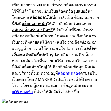
เพียบมากกว่า 500 เกม! สำหรับสล็อตแตกหนักรวม
ไว้ที่นี่แล้ว ไม่ว่าจะเป็นเว็บสล็อตหรือรูปแบบอื่นๆ
โดยเฉพาะ
สล็อตออนไลน์
ที่กำลังเป็นที่นิยม นอกจาก
นี้ยังมี
สล็อตแตกหนัก
ให้เลือกอีกด้วย โดยเฉพาะ
สมัครสล็อตรับเครดิตฟรี
ที่กำลังเป็นที่นิยม สำหรับ
สล็อตยอดนิยม
นั้นมีความโดดเด่น รวมถึงสล็อต xo
เว็บตรงที่หลายคนให้ความสนใจ รวมถึง
สล็อตแตก
ง่าย pg
ที่หลายคนให้ความสนใจ ไม่ว่าจะเป็น
สล็อต
เว็บตรง ลิขสิทธิ์แท้
หรือรูปแบบอื่นๆ รวมถึงสล็อต
ทดลองเล่น jokerที่หลายคนให้ความสนใจ นอกจาก
นี้ยังมี
สล็อตค่ายใหญ่
ให้เลือกอีกด้วย ข้อมูลเพิ่มเติม
และบริการทั้งหมดรวมอยู่ที่
สล็อตทดลอง
ครบจบใน
เว็บเดียว โดย AMAREBD เป็นเว็บตรงที่ได้รับความ
ไว้วางใจจากผู้เล่นจำนวนมาก ข้อมูลเพิ่มเติมจาก
m98 ทางเข้า
ก็ช่วยให้ตัดสินใจได้ง่ายขึ้น