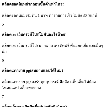
สล็อตยอดนิยมฝากถอนขั้นต่ำเท่าไหร่?
สล็อตยอดนิยมเริ่มต้น 1 บาท ทำรายการเร็ว ไม่ถึง 30 วินาที
5
สล็อต xo เว็บตรงมีโปรโมชั่นอะไรบ้าง?
สล็อต xo เว็บตรงมีโปรมากมาย เครดิตฟรี คืนยอดเสีย และอื่นๆ
อีก
6
สล็อตแตกง่าย pgเล่นผ่านแอปได้ไหม?
สล็อตแตกง่าย pgรองรับทุกอุปกรณ์ มือถือ แท็บเล็ต ไม่ต้อง
โหลดแอป สล็อตทดลอง
7
สล็อตเว็บตรง ลิขสิทธิ์แท้น่าเชื่อถือไหม?