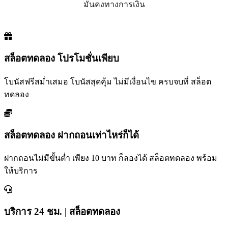
มั่นคงทางการเงิน
สล็อตทดลอง โปรโมชั่นเพียบ
โบนัสฟรีสม่ำเสมอ โบนัสสุดคุ้ม ไม่มีเงื่อนไข ครบจบที่ สล็อต
ทดลอง
สล็อตทดลอง ฝากถอนเท่าไหร่ก็ได้
ฝากถอนไม่มีขั้นต่ำ เพียง 10 บาท ก็ลองได้ สล็อตทดลอง พร้อม
ให้บริการ
บริการ 24 ชม. | สล็อตทดลอง