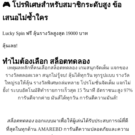
🎮 โปรพิเศษสำหรับสมาชิกระดับสูง ข้อ
เสนอไม่ซ้ำใคร
Lucky Spin ฟรี ลุ้นรางวัลสูงสุด 19000 บาท
ลุ้นเลย!
ทำไมต้องเลือก
สล็อตทดลอง
เหตุผลหลักที่คนเลือกสล็อตทดลอง เกมสนุกจัดเต็ม แจกของ
รางวัลตลอดเวลา สนุกไม่รู้จบ! ลุ้นได้ทุกวัน ทุกรูปแบบ รางวัล
ใหญ่รอให้ลุ้น รางวัลพิเศษถล่มทลาย โปรโมชั่นจัดเต็ม แจกไม่
ยั้ง! ระบบอัตโนมัติทำรายการเร็วสุด 15 วินาที อัตราชนะสูง 97%
การันตีจากค่าย มันส์ได้ทุกวัน การันตีความมันส์!
สล็อตทดลอง
ออกแบบมาเพื่อให้ผู้เล่นได้รับประสบการณ์ที่ดี
ที่สุดในทุกด้าน AMAREBD การันตีความปลอดภัยและความ