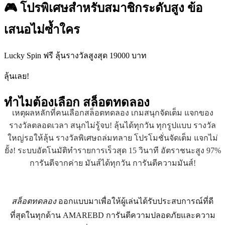
🎮 โปรพิเศษสำหรับสมาชิกระดับสูง ข้อ
เสนอไม่ซ้ำใคร
Lucky Spin ฟรี ลุ้นรางวัลสูงสุด 19000 บาท
ลุ้นเลย!
ทำไมต้องเลือก
สล็อตทดลอง
เหตุผลหลักที่คนเลือกสล็อตทดลอง เกมสนุกจัดเต็ม แจกของ
รางวัลตลอดเวลา สนุกไม่รู้จบ! ลุ้นได้ทุกวัน ทุกรูปแบบ รางวัล
ใหญ่รอให้ลุ้น รางวัลพิเศษถล่มทลาย โปรโมชั่นจัดเต็ม แจกไม่
ยั้ง! ระบบอัตโนมัติทำรายการเร็วสุด 15 วินาที อัตราชนะสูง 97%
การันตีจากค่าย มันส์ได้ทุกวัน การันตีความมันส์!
สล็อตทดลอง
ออกแบบมาเพื่อให้ผู้เล่นได้รับประสบการณ์ที่ดี
ที่สุดในทุกด้าน AMAREBD การันตีความปลอดภัยและความ