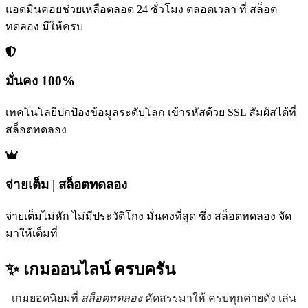
แอดมินคอยช่วยเหลือตลอด 24 ชั่วโมง ตลอดเวลา ที่ สล็อต
ทดลอง มีให้ครบ
มั่นคง 100%
เทคโนโลยีปกป้องข้อมูลระดับโลก เข้ารหัสด้วย SSL สัมผัสได้ที่
สล็อตทดลอง
จ่ายเต็ม | สล็อตทดลอง
จ่ายเต็มไม่หัก ไม่มีประวัติโกง มั่นคงที่สุด ซึ่ง สล็อตทดลอง จัด
มาให้เต็มที่
✨ เกมออนไลน์
ครบครัน
เกมยอดนิยมที่
สล็อตทดลอง
คัดสรรมาให้ ครบทุกค่ายดัง เล่น