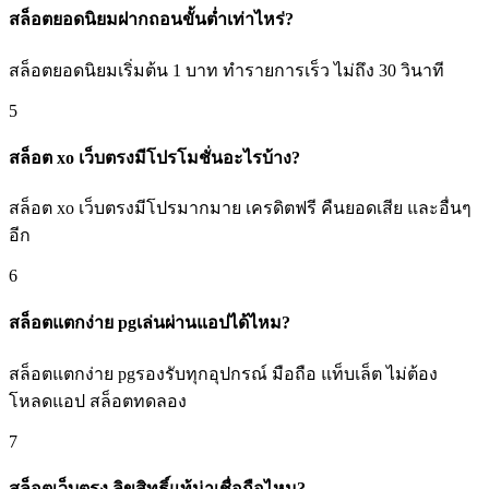
สล็อตยอดนิยมฝากถอนขั้นต่ำเท่าไหร่?
สล็อตยอดนิยมเริ่มต้น 1 บาท ทำรายการเร็ว ไม่ถึง 30 วินาที
5
สล็อต xo เว็บตรงมีโปรโมชั่นอะไรบ้าง?
สล็อต xo เว็บตรงมีโปรมากมาย เครดิตฟรี คืนยอดเสีย และอื่นๆ
อีก
6
สล็อตแตกง่าย pgเล่นผ่านแอปได้ไหม?
สล็อตแตกง่าย pgรองรับทุกอุปกรณ์ มือถือ แท็บเล็ต ไม่ต้อง
โหลดแอป สล็อตทดลอง
7
สล็อตเว็บตรง ลิขสิทธิ์แท้น่าเชื่อถือไหม?