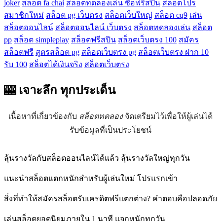
joker
สล็อต fa chai
สล็อตทดลองเล่น ซื้อฟรีสปิน
สล็อตโปร
สมาชิกใหม่
สล็อต pg เว็บตรง
สล็อตเว็บใหญ่
สล็อต cq9
เล่น
สล็อตออนไลน์
สล็อตออนไลน์ เว็บตรง
สล็อตทดลองเล่น
สล็อต
pp
สล็อต simpleplay
สล็อตฟรีสปิน
สล็อตเว็บตรง 100
สมัคร
สล็อตฟรี
สูตรสล็อต pg
สล็อตเว็บตรง pg
สล็อตเว็บตรง ฝาก 10
รับ 100
สล็อตได้เงินจริง
สล็อตเว็บตรง
🎰 เจาะลึก
ทุกประเด็น
เนื้อหาที่เกี่ยวข้องกับ
สล็อตทดลอง
จัดเตรียมไว้เพื่อให้ผู้เล่นได้
รับข้อมูลที่เป็นประโยชน์
ลุ้นรางวัลกับสล็อตออนไลน์ได้แล้ว ลุ้นรางวัลใหญ่ทุกวัน
แนะนำสล็อตแตกหนักสำหรับผู้เล่นใหม่ โปรแรกเข้า
สิ่งที่ทำให้สมัครสล็อตรับเครดิตฟรีแตกต่าง? คำตอบคือปลอดภัย
เล่นสล็อตยอดนิยมภายใน 1 นาที แจกหนักทุกวัน