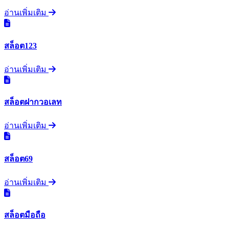
อ่านเพิ่มเติม
สล็อต123
อ่านเพิ่มเติม
สล็อตฝากวอเลท
อ่านเพิ่มเติม
สล็อต69
อ่านเพิ่มเติม
สล็อตมือถือ