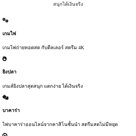
สนุกได้เงินจริง
เกมไพ่
เกมไพ่ถ่ายทอดสด กับดีลเลอร์ สตรีม 4K
ยิงปลา
เกมส์ยิงปลาสุดสนุก แตกง่าย ได้เงินจริง
บาคาร่า
ไพ่บาคาร่าออนไลน์จากคาสิโนชั้นนำ สตรีมสดไม่มีหยุด