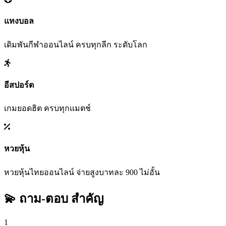
แทงบอล
เดิมพันกีฬาออนไลน์ ครบทุกลีก ระดับโลก
อีสปอร์ต
เกมยอดฮิต ครบทุกแมตช์
หวยหุ้น
หวยหุ้นไทยออนไลน์ จ่ายสูงบาทละ 900 ไม่อั้น
💫 ถาม-ตอบ
สำคัญ
1