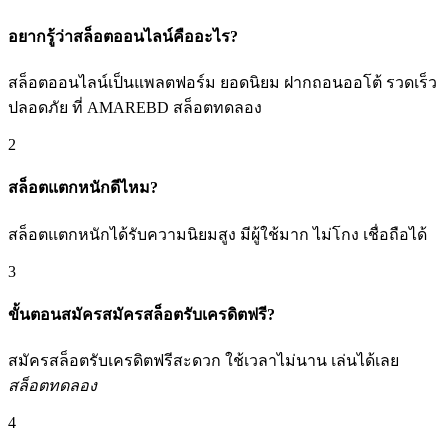
อยากรู้ว่าสล็อตออนไลน์คืออะไร?
สล็อตออนไลน์เป็นแพลตฟอร์ม ยอดนิยม ฝากถอนออโต้ รวดเร็ว
ปลอดภัย ที่ AMAREBD สล็อตทดลอง
2
สล็อตแตกหนักดีไหม?
สล็อตแตกหนักได้รับความนิยมสูง มีผู้ใช้มาก ไม่โกง เชื่อถือได้
3
ขั้นตอนสมัครสมัครสล็อตรับเครดิตฟรี?
สมัครสล็อตรับเครดิตฟรีสะดวก ใช้เวลาไม่นาน เล่นได้เลย
สล็อตทดลอง
4