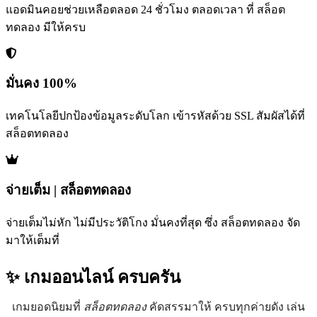
แอดมินคอยช่วยเหลือตลอด 24 ชั่วโมง ตลอดเวลา ที่ สล็อต
ทดลอง มีให้ครบ
มั่นคง 100%
เทคโนโลยีปกป้องข้อมูลระดับโลก เข้ารหัสด้วย SSL สัมผัสได้ที่
สล็อตทดลอง
จ่ายเต็ม | สล็อตทดลอง
จ่ายเต็มไม่หัก ไม่มีประวัติโกง มั่นคงที่สุด ซึ่ง สล็อตทดลอง จัด
มาให้เต็มที่
✨ เกมออนไลน์
ครบครัน
เกมยอดนิยมที่
สล็อตทดลอง
คัดสรรมาให้ ครบทุกค่ายดัง เล่น