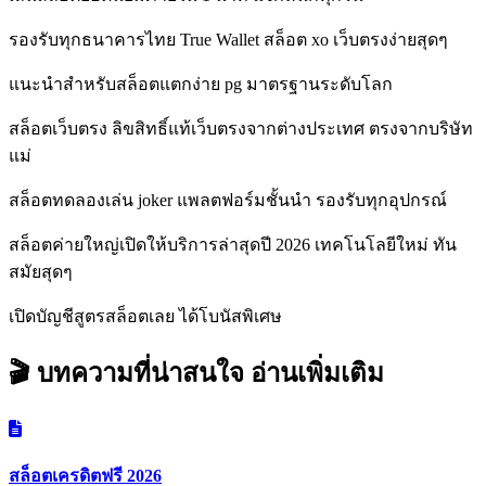
รองรับทุกธนาคารไทย True Wallet สล็อต xo เว็บตรงง่ายสุดๆ
แนะนำสำหรับสล็อตแตกง่าย pg มาตรฐานระดับโลก
สล็อตเว็บตรง ลิขสิทธิ์แท้เว็บตรงจากต่างประเทศ ตรงจากบริษัท
แม่
สล็อตทดลองเล่น joker แพลตฟอร์มชั้นนำ รองรับทุกอุปกรณ์
สล็อตค่ายใหญ่เปิดให้บริการล่าสุดปี 2026 เทคโนโลยีใหม่ ทัน
สมัยสุดๆ
เปิดบัญชีสูตรสล็อตเลย ได้โบนัสพิเศษ
🎬 บทความที่น่าสนใจ
อ่านเพิ่มเติม
สล็อตเครดิตฟรี 2026