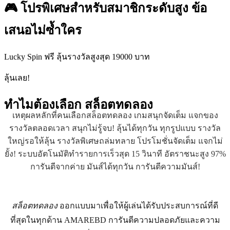
🎮 โปรพิเศษสำหรับสมาชิกระดับสูง ข้อ
เสนอไม่ซ้ำใคร
Lucky Spin ฟรี ลุ้นรางวัลสูงสุด 19000 บาท
ลุ้นเลย!
ทำไมต้องเลือก
สล็อตทดลอง
เหตุผลหลักที่คนเลือกสล็อตทดลอง เกมสนุกจัดเต็ม แจกของ
รางวัลตลอดเวลา สนุกไม่รู้จบ! ลุ้นได้ทุกวัน ทุกรูปแบบ รางวัล
ใหญ่รอให้ลุ้น รางวัลพิเศษถล่มทลาย โปรโมชั่นจัดเต็ม แจกไม่
ยั้ง! ระบบอัตโนมัติทำรายการเร็วสุด 15 วินาที อัตราชนะสูง 97%
การันตีจากค่าย มันส์ได้ทุกวัน การันตีความมันส์!
สล็อตทดลอง
ออกแบบมาเพื่อให้ผู้เล่นได้รับประสบการณ์ที่ดี
ที่สุดในทุกด้าน AMAREBD การันตีความปลอดภัยและความ