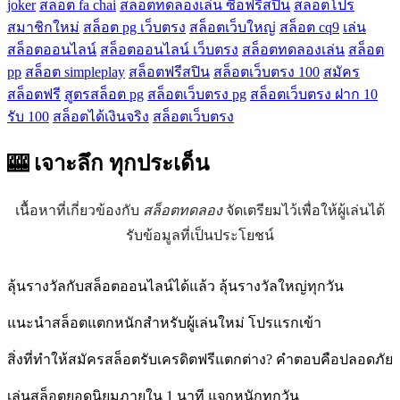
joker
สล็อต fa chai
สล็อตทดลองเล่น ซื้อฟรีสปิน
สล็อตโปร
สมาชิกใหม่
สล็อต pg เว็บตรง
สล็อตเว็บใหญ่
สล็อต cq9
เล่น
สล็อตออนไลน์
สล็อตออนไลน์ เว็บตรง
สล็อตทดลองเล่น
สล็อต
pp
สล็อต simpleplay
สล็อตฟรีสปิน
สล็อตเว็บตรง 100
สมัคร
สล็อตฟรี
สูตรสล็อต pg
สล็อตเว็บตรง pg
สล็อตเว็บตรง ฝาก 10
รับ 100
สล็อตได้เงินจริง
สล็อตเว็บตรง
🎰 เจาะลึก
ทุกประเด็น
เนื้อหาที่เกี่ยวข้องกับ
สล็อตทดลอง
จัดเตรียมไว้เพื่อให้ผู้เล่นได้
รับข้อมูลที่เป็นประโยชน์
ลุ้นรางวัลกับสล็อตออนไลน์ได้แล้ว ลุ้นรางวัลใหญ่ทุกวัน
แนะนำสล็อตแตกหนักสำหรับผู้เล่นใหม่ โปรแรกเข้า
สิ่งที่ทำให้สมัครสล็อตรับเครดิตฟรีแตกต่าง? คำตอบคือปลอดภัย
เล่นสล็อตยอดนิยมภายใน 1 นาที แจกหนักทุกวัน