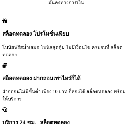
มั่นคงทางการเงิน
สล็อตทดลอง โปรโมชั่นเพียบ
โบนัสฟรีสม่ำเสมอ โบนัสสุดคุ้ม ไม่มีเงื่อนไข ครบจบที่ สล็อต
ทดลอง
สล็อตทดลอง ฝากถอนเท่าไหร่ก็ได้
ฝากถอนไม่มีขั้นต่ำ เพียง 10 บาท ก็ลองได้ สล็อตทดลอง พร้อม
ให้บริการ
บริการ 24 ชม. | สล็อตทดลอง