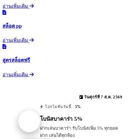
อ่านเพิ่มเติม
สล็อต pp
อ่านเพิ่มเติม
สูตรสล็อตฟรี
อ่านเพิ่มเติม
วันศุกร์ที่ 7 ส.ค. 2569
5%
โปรโมชั่นวันนี้
โบนัสบาคาร่า 5%
ฝากเล่นบาคาร่า รับโบนัสเพิ่ม 5% ทุกยอด
ฝาก เล่นได้ทุกห้อง