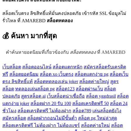
สล็อตเว็บตรง ลิขสิทธิ์แท้มั่นคงปลอดภัย เข้ารหัส SSL ข้อมูลไม่
รั่วไหล ที่ AMAREBD
สล็อตทดลอง
💰 ค้นหา
มากที่สุด
คำค้นหายอดนิยมที่เกี่ยวข้องกับ
สล็อตทดลอง
ที่ AMAREBD
เว็บสล็อต
สล็อตออนไลน์
สล็อตแตกหนัก
สมัครสล็อตรับเครดิต
ฟรี
สล็อตยอดนิยม
สล็อต xo เว็บตรง
สล็อตแตกง่าย pg
สล็อตเว็บ
ตรง ลิขสิทธิ์แท้
สล็อตทดลองเล่น joker
สล็อตค่ายใหญ่
สูตร
สล็อต
ทดลองเล่นสล็อต pg
สล็อต123
สล็อตผ่านเว็บ
สล็อต
ปลอดภัย
สูตรสล็อต ai
เว็บสล็อตน่าเชื่อถือ
สล็อต yggdrasil
สล็อต
แตกง่าย joker
สล็อตฝาก 20 รับ 100
สล็อตเครดิตฟรี 50
สล็อต 24
ชั่วโมง
สล็อตเครดิตฟรี ไม่ต้องฝาก
สล็อต789
เล่นสล็อตยังไง
สมัครสล็อต
สล็อตฝากถอนไม่มีขั้นต่ำ
สล็อต pg ใหม่ล่าสุด
สล็อตเครดิตฟรี ไม่ต้องฝาก ไม่ต้องแชร์
สล็อตค่ายใหม่
สล็อต