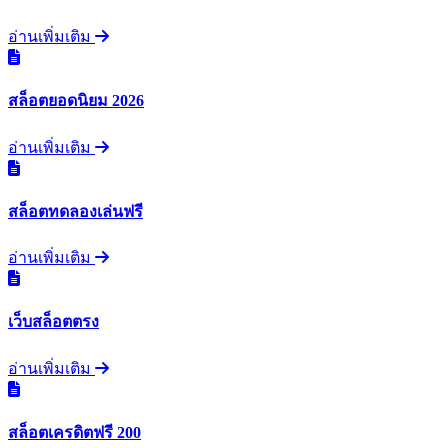
อ่านเพิ่มเติม
สล็อตยอดนิยม 2026
อ่านเพิ่มเติม
สล็อตทดลองเล่นฟรี
อ่านเพิ่มเติม
เว็บสล็อตตรง
อ่านเพิ่มเติม
สล็อตเครดิตฟรี 200