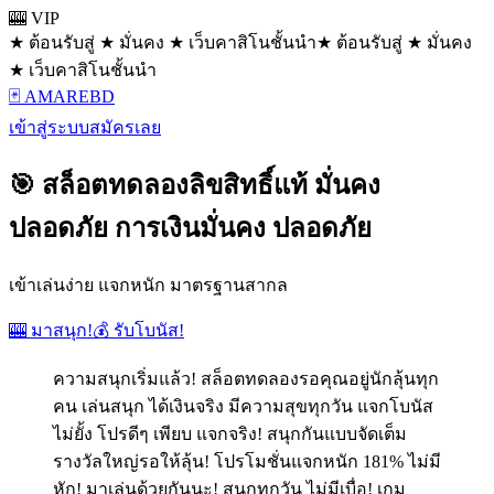
🎰 VIP
★ ต้อนรับสู่ ★ มั่นคง ★ เว็บคาสิโนชั้นนำ
★ ต้อนรับสู่ ★ มั่นคง
★ เว็บคาสิโนชั้นนำ
🃏 AMAREBD
เข้าสู่ระบบ
สมัครเลย
🎯 สล็อตทดลองลิขสิทธิ์แท้ มั่นคง
ปลอดภัย การเงินมั่นคง ปลอดภัย
เข้าเล่นง่าย แจกหนัก มาตรฐานสากล
🎰 มาสนุก!
💰 รับโบนัส!
ความสนุกเริ่มแล้ว! สล็อตทดลองรอคุณอยู่นักลุ้นทุก
คน เล่นสนุก ได้เงินจริง มีความสุขทุกวัน แจกโบนัส
ไม่ยั้ง โปรดีๆ เพียบ แจกจริง! สนุกกันแบบจัดเต็ม
รางวัลใหญ่รอให้ลุ้น! โปรโมชั่นแจกหนัก 181% ไม่มี
หัก! มาเล่นด้วยกันนะ! สนุกทุกวัน ไม่มีเบื่อ! เกม