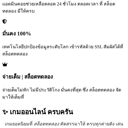
แอดมินคอยช่วยเหลือตลอด 24 ชั่วโมง ตลอดเวลา ที่ สล็อต
ทดลอง มีให้ครบ
มั่นคง 100%
เทคโนโลยีปกป้องข้อมูลระดับโลก เข้ารหัสด้วย SSL สัมผัสได้ที่
สล็อตทดลอง
จ่ายเต็ม | สล็อตทดลอง
จ่ายเต็มไม่หัก ไม่มีประวัติโกง มั่นคงที่สุด ซึ่ง สล็อตทดลอง จัด
มาให้เต็มที่
✨ เกมออนไลน์
ครบครัน
เกมยอดนิยมที่
สล็อตทดลอง
คัดสรรมาให้ ครบทุกค่ายดัง เล่น