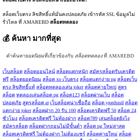
สล็อตเว็บตรง ลิขสิทธิ์แท้มั่นคงปลอดภัย เข้ารหัส SSL ข้อมูลไม่
รั่วไหล ที่ AMAREBD
สล็อตทดลอง
💰 ค้นหา
มากที่สุด
คำค้นหายอดนิยมที่เกี่ยวข้องกับ
สล็อตทดลอง
ที่ AMAREBD
เว็บสล็อต
สล็อตออนไลน์
สล็อตแตกหนัก
สมัครสล็อตรับเครดิต
ฟรี
สล็อตยอดนิยม
สล็อต xo เว็บตรง
สล็อตแตกง่าย pg
สล็อตเว็บ
ตรง ลิขสิทธิ์แท้
สล็อตทดลองเล่น joker
สล็อตค่ายใหญ่
สูตร
สล็อต
ทดลองเล่นสล็อต pg
สล็อต123
สล็อตผ่านเว็บ
สล็อต
ปลอดภัย
สูตรสล็อต ai
เว็บสล็อตน่าเชื่อถือ
สล็อต yggdrasil
สล็อต
แตกง่าย joker
สล็อตฝาก 20 รับ 100
สล็อตเครดิตฟรี 50
สล็อต 24
ชั่วโมง
สล็อตเครดิตฟรี ไม่ต้องฝาก
สล็อต789
เล่นสล็อตยังไง
สมัครสล็อต
สล็อตฝากถอนไม่มีขั้นต่ำ
สล็อต pg ใหม่ล่าสุด
สล็อตเครดิตฟรี ไม่ต้องฝาก ไม่ต้องแชร์
สล็อตค่ายใหม่
สล็อต