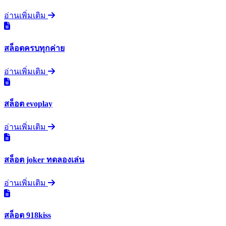
อ่านเพิ่มเติม
สล็อตครบทุกค่าย
อ่านเพิ่มเติม
สล็อต evoplay
อ่านเพิ่มเติม
สล็อต joker ทดลองเล่น
อ่านเพิ่มเติม
สล็อต 918kiss