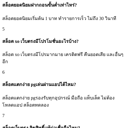
สล็อตยอดนิยมฝากถอนขั้นต่ำเท่าไหร่?
สล็อตยอดนิยมเริ่มต้น 1 บาท ทำรายการเร็ว ไม่ถึง 30 วินาที
5
สล็อต xo เว็บตรงมีโปรโมชั่นอะไรบ้าง?
สล็อต xo เว็บตรงมีโปรมากมาย เครดิตฟรี คืนยอดเสีย และอื่นๆ
อีก
6
สล็อตแตกง่าย pgเล่นผ่านแอปได้ไหม?
สล็อตแตกง่าย pgรองรับทุกอุปกรณ์ มือถือ แท็บเล็ต ไม่ต้อง
โหลดแอป สล็อตทดลอง
7
สล็อตเว็บตรง ลิขสิทธิ์แท้น่าเชื่อถือไหม?