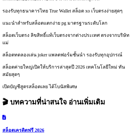
รองรับทุกธนาคารไทย True Wallet สล็อต xo เว็บตรงง่ายสุดๆ
แนะนำสำหรับสล็อตแตกง่าย pg มาตรฐานระดับโลก
สล็อตเว็บตรง ลิขสิทธิ์แท้เว็บตรงจากต่างประเทศ ตรงจากบริษัท
แม่
สล็อตทดลองเล่น joker แพลตฟอร์มชั้นนำ รองรับทุกอุปกรณ์
สล็อตค่ายใหญ่เปิดให้บริการล่าสุดปี 2026 เทคโนโลยีใหม่ ทัน
สมัยสุดๆ
เปิดบัญชีสูตรสล็อตเลย ได้โบนัสพิเศษ
🎬 บทความที่น่าสนใจ
อ่านเพิ่มเติม
สล็อตเครดิตฟรี 2026