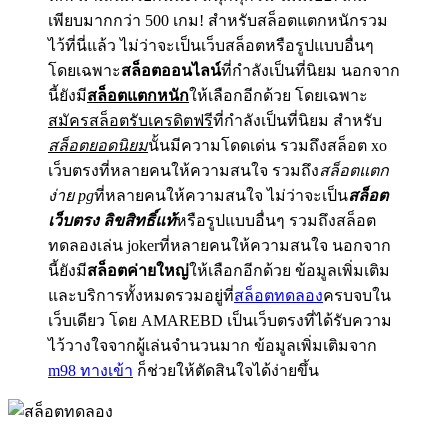
เพียบมากกว่า 500 เกม! สำหรับสล็อตแตกหนักรวม
ไว้ที่นี่แล้ว ไม่ว่าจะเป็นเว็บสล็อตหรือรูปแบบอื่นๆ
โดยเฉพาะ
สล็อตออนไลน์
ที่กำลังเป็นที่นิยม นอกจาก
นี้ยังมี
สล็อตแตกหนัก
ให้เลือกอีกด้วย โดยเฉพาะ
สมัครสล็อตรับเครดิตฟรี
ที่กำลังเป็นที่นิยม สำหรับ
สล็อตยอดนิยม
นั้นมีความโดดเด่น รวมถึงสล็อต xo
เว็บตรงที่หลายคนให้ความสนใจ รวมถึง
สล็อตแตก
ง่าย pg
ที่หลายคนให้ความสนใจ ไม่ว่าจะเป็น
สล็อต
เว็บตรง ลิขสิทธิ์แท้
หรือรูปแบบอื่นๆ รวมถึงสล็อต
ทดลองเล่น jokerที่หลายคนให้ความสนใจ นอกจาก
นี้ยังมี
สล็อตค่ายใหญ่
ให้เลือกอีกด้วย ข้อมูลเพิ่มเติม
และบริการทั้งหมดรวมอยู่ที่
สล็อตทดลอง
ครบจบใน
เว็บเดียว โดย AMAREBD เป็นเว็บตรงที่ได้รับความ
ไว้วางใจจากผู้เล่นจำนวนมาก ข้อมูลเพิ่มเติมจาก
m98 ทางเข้า
ก็ช่วยให้ตัดสินใจได้ง่ายขึ้น