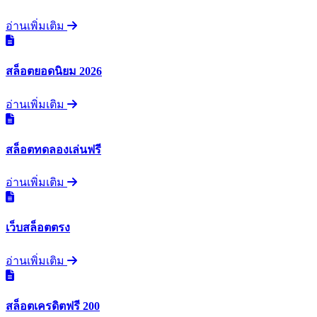
อ่านเพิ่มเติม
สล็อตยอดนิยม 2026
อ่านเพิ่มเติม
สล็อตทดลองเล่นฟรี
อ่านเพิ่มเติม
เว็บสล็อตตรง
อ่านเพิ่มเติม
สล็อตเครดิตฟรี 200