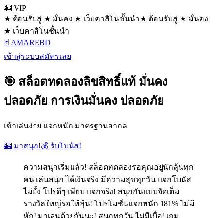
🎰 VIP
★ ต้อนรับสู่ ★ มั่นคง ★ เว็บคาสิโนชั้นนำ
★ ต้อนรับสู่ ★ มั่นคง
★ เว็บคาสิโนชั้นนำ
🃏 AMAREBD
เข้าสู่ระบบ
สมัครเลย
🎯 สล็อตทดลองลิขสิทธิ์แท้ มั่นคง
ปลอดภัย การเงินมั่นคง ปลอดภัย
เข้าเล่นง่าย แจกหนัก มาตรฐานสากล
🎰 มาสนุก!
💰 รับโบนัส!
ความสนุกเริ่มแล้ว! สล็อตทดลองรอคุณอยู่นักลุ้นทุก
คน เล่นสนุก ได้เงินจริง มีความสุขทุกวัน แจกโบนัส
ไม่ยั้ง โปรดีๆ เพียบ แจกจริง! สนุกกันแบบจัดเต็ม
รางวัลใหญ่รอให้ลุ้น! โปรโมชั่นแจกหนัก 181% ไม่มี
หัก! มาเล่นด้วยกันนะ! สนุกทุกวัน ไม่มีเบื่อ! เกม