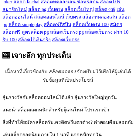
joker
สล็อต fa chai
สล็อตทดลองเล่น ซื้อฟรีสปิน
สล็อตโปร
สมาชิกใหม่
สล็อต pg เว็บตรง
สล็อตเว็บใหญ่
สล็อต cq9
เล่น
สล็อตออนไลน์
สล็อตออนไลน์ เว็บตรง
สล็อตทดลองเล่น
สล็อต
pp
สล็อต simpleplay
สล็อตฟรีสปิน
สล็อตเว็บตรง 100
สมัคร
สล็อตฟรี
สูตรสล็อต pg
สล็อตเว็บตรง pg
สล็อตเว็บตรง ฝาก 10
รับ 100
สล็อตได้เงินจริง
สล็อตเว็บตรง
🎰 เจาะลึก
ทุกประเด็น
เนื้อหาที่เกี่ยวข้องกับ
สล็อตทดลอง
จัดเตรียมไว้เพื่อให้ผู้เล่นได้
รับข้อมูลที่เป็นประโยชน์
ลุ้นรางวัลกับสล็อตออนไลน์ได้แล้ว ลุ้นรางวัลใหญ่ทุกวัน
แนะนำสล็อตแตกหนักสำหรับผู้เล่นใหม่ โปรแรกเข้า
สิ่งที่ทำให้สมัครสล็อตรับเครดิตฟรีแตกต่าง? คำตอบคือปลอดภัย
เล่นสล็อตยอดนิยมภายใน 1 นาที แจกหนักทุกวัน