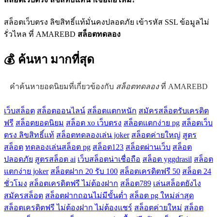
สล็อตเว็บตรง ลิขสิทธิ์แท้มั่นคงปลอดภัย เข้ารหัส SSL ข้อมูลไม่
รั่วไหล ที่ AMAREBD
สล็อตทดลอง
💰 ค้นหา
มากที่สุด
คำค้นหายอดนิยมที่เกี่ยวข้องกับ
สล็อตทดลอง
ที่ AMAREBD
เว็บสล็อต
สล็อตออนไลน์
สล็อตแตกหนัก
สมัครสล็อตรับเครดิต
ฟรี
สล็อตยอดนิยม
สล็อต xo เว็บตรง
สล็อตแตกง่าย pg
สล็อตเว็บ
ตรง ลิขสิทธิ์แท้
สล็อตทดลองเล่น joker
สล็อตค่ายใหญ่
สูตร
สล็อต
ทดลองเล่นสล็อต pg
สล็อต123
สล็อตผ่านเว็บ
สล็อต
ปลอดภัย
สูตรสล็อต ai
เว็บสล็อตน่าเชื่อถือ
สล็อต yggdrasil
สล็อต
แตกง่าย joker
สล็อตฝาก 20 รับ 100
สล็อตเครดิตฟรี 50
สล็อต 24
ชั่วโมง
สล็อตเครดิตฟรี ไม่ต้องฝาก
สล็อต789
เล่นสล็อตยังไง
สมัครสล็อต
สล็อตฝากถอนไม่มีขั้นต่ำ
สล็อต pg ใหม่ล่าสุด
สล็อตเครดิตฟรี ไม่ต้องฝาก ไม่ต้องแชร์
สล็อตค่ายใหม่
สล็อต