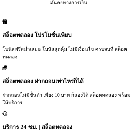
มั่นคงทางการเงิน
สล็อตทดลอง โปรโมชั่นเพียบ
โบนัสฟรีสม่ำเสมอ โบนัสสุดคุ้ม ไม่มีเงื่อนไข ครบจบที่ สล็อต
ทดลอง
สล็อตทดลอง ฝากถอนเท่าไหร่ก็ได้
ฝากถอนไม่มีขั้นต่ำ เพียง 10 บาท ก็ลองได้ สล็อตทดลอง พร้อม
ให้บริการ
บริการ 24 ชม. | สล็อตทดลอง