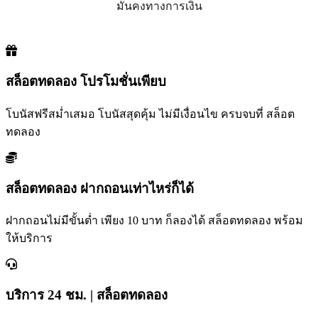
มั่นคงทางการเงิน
สล็อตทดลอง โปรโมชั่นเพียบ
โบนัสฟรีสม่ำเสมอ โบนัสสุดคุ้ม ไม่มีเงื่อนไข ครบจบที่ สล็อต
ทดลอง
สล็อตทดลอง ฝากถอนเท่าไหร่ก็ได้
ฝากถอนไม่มีขั้นต่ำ เพียง 10 บาท ก็ลองได้ สล็อตทดลอง พร้อม
ให้บริการ
บริการ 24 ชม. | สล็อตทดลอง