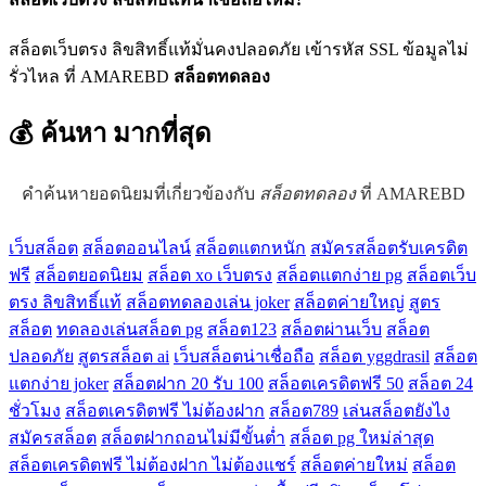
สล็อตเว็บตรง ลิขสิทธิ์แท้มั่นคงปลอดภัย เข้ารหัส SSL ข้อมูลไม่
รั่วไหล ที่ AMAREBD
สล็อตทดลอง
💰 ค้นหา
มากที่สุด
คำค้นหายอดนิยมที่เกี่ยวข้องกับ
สล็อตทดลอง
ที่ AMAREBD
เว็บสล็อต
สล็อตออนไลน์
สล็อตแตกหนัก
สมัครสล็อตรับเครดิต
ฟรี
สล็อตยอดนิยม
สล็อต xo เว็บตรง
สล็อตแตกง่าย pg
สล็อตเว็บ
ตรง ลิขสิทธิ์แท้
สล็อตทดลองเล่น joker
สล็อตค่ายใหญ่
สูตร
สล็อต
ทดลองเล่นสล็อต pg
สล็อต123
สล็อตผ่านเว็บ
สล็อต
ปลอดภัย
สูตรสล็อต ai
เว็บสล็อตน่าเชื่อถือ
สล็อต yggdrasil
สล็อต
แตกง่าย joker
สล็อตฝาก 20 รับ 100
สล็อตเครดิตฟรี 50
สล็อต 24
ชั่วโมง
สล็อตเครดิตฟรี ไม่ต้องฝาก
สล็อต789
เล่นสล็อตยังไง
สมัครสล็อต
สล็อตฝากถอนไม่มีขั้นต่ำ
สล็อต pg ใหม่ล่าสุด
สล็อตเครดิตฟรี ไม่ต้องฝาก ไม่ต้องแชร์
สล็อตค่ายใหม่
สล็อต