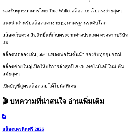
รองรับทุกธนาคารไทย True Wallet สล็อต xo เว็บตรงง่ายสุดๆ
แนะนำสำหรับสล็อตแตกง่าย pg มาตรฐานระดับโลก
สล็อตเว็บตรง ลิขสิทธิ์แท้เว็บตรงจากต่างประเทศ ตรงจากบริษัท
แม่
สล็อตทดลองเล่น joker แพลตฟอร์มชั้นนำ รองรับทุกอุปกรณ์
สล็อตค่ายใหญ่เปิดให้บริการล่าสุดปี 2026 เทคโนโลยีใหม่ ทัน
สมัยสุดๆ
เปิดบัญชีสูตรสล็อตเลย ได้โบนัสพิเศษ
🎬 บทความที่น่าสนใจ
อ่านเพิ่มเติม
สล็อตเครดิตฟรี 2026