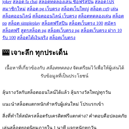
joker
สล็อต fa chai
สล็อตทดลองเล่น ซื้อฟรีสปิน
สล็อตโปร
สมาชิกใหม่
สล็อต pg เว็บตรง
สล็อตเว็บใหญ่
สล็อต cq9
เล่น
สล็อตออนไลน์
สล็อตออนไลน์ เว็บตรง
สล็อตทดลองเล่น
สล็อต
pp
สล็อต simpleplay
สล็อตฟรีสปิน
สล็อตเว็บตรง 100
สมัคร
สล็อตฟรี
สูตรสล็อต pg
สล็อตเว็บตรง pg
สล็อตเว็บตรง ฝาก 10
รับ 100
สล็อตได้เงินจริง
สล็อตเว็บตรง
🎰 เจาะลึก
ทุกประเด็น
เนื้อหาที่เกี่ยวข้องกับ
สล็อตทดลอง
จัดเตรียมไว้เพื่อให้ผู้เล่นได้
รับข้อมูลที่เป็นประโยชน์
ลุ้นรางวัลกับสล็อตออนไลน์ได้แล้ว ลุ้นรางวัลใหญ่ทุกวัน
แนะนำสล็อตแตกหนักสำหรับผู้เล่นใหม่ โปรแรกเข้า
สิ่งที่ทำให้สมัครสล็อตรับเครดิตฟรีแตกต่าง? คำตอบคือปลอดภัย
เล่นสล็อตยอดนิยมภายใน 1 นาที แจกหนักทุกวัน