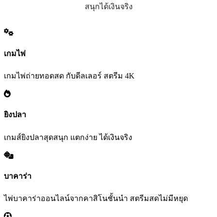
สนุกได้เงินจริง
เกมไพ่
เกมไพ่ถ่ายทอดสด กับดีลเลอร์ สตรีม 4K
ยิงปลา
เกมส์ยิงปลาสุดสนุก แตกง่าย ได้เงินจริง
บาคาร่า
ไพ่บาคาร่าออนไลน์จากคาสิโนชั้นนำ สตรีมสดไม่มีหยุด