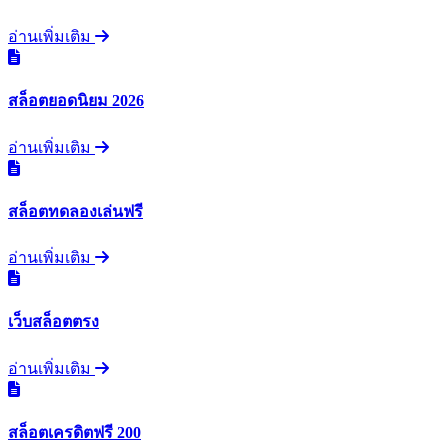
อ่านเพิ่มเติม
สล็อตยอดนิยม 2026
อ่านเพิ่มเติม
สล็อตทดลองเล่นฟรี
อ่านเพิ่มเติม
เว็บสล็อตตรง
อ่านเพิ่มเติม
สล็อตเครดิตฟรี 200