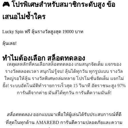
🎮 โปรพิเศษสำหรับสมาชิกระดับสูง ข้อ
เสนอไม่ซ้ำใคร
Lucky Spin ฟรี ลุ้นรางวัลสูงสุด 19000 บาท
ลุ้นเลย!
ทำไมต้องเลือก
สล็อตทดลอง
เหตุผลหลักที่คนเลือกสล็อตทดลอง เกมสนุกจัดเต็ม แจกของ
รางวัลตลอดเวลา สนุกไม่รู้จบ! ลุ้นได้ทุกวัน ทุกรูปแบบ รางวัล
ใหญ่รอให้ลุ้น รางวัลพิเศษถล่มทลาย โปรโมชั่นจัดเต็ม แจกไม่
ยั้ง! ระบบอัตโนมัติทำรายการเร็วสุด 15 วินาที อัตราชนะสูง 97%
การันตีจากค่าย มันส์ได้ทุกวัน การันตีความมันส์!
สล็อตทดลอง
ออกแบบมาเพื่อให้ผู้เล่นได้รับประสบการณ์ที่ดี
ที่สุดในทุกด้าน AMAREBD การันตีความปลอดภัยและความ