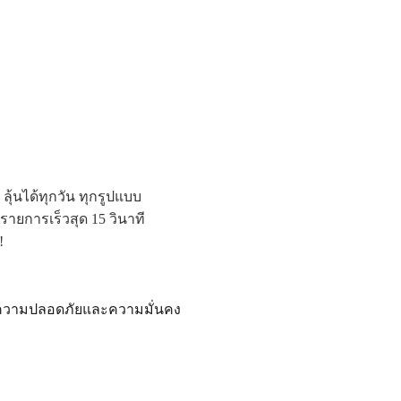
ุ้นได้ทุกวัน ทุกรูปแบบ
รายการเร็วสุด 15 วินาที
!
นตีความปลอดภัยและความมั่นคง