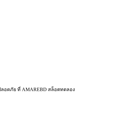
 ปลอดภัย ที่ AMAREBD สล็อตทดลอง