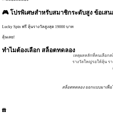
🎮 โปรพิเศษสำหรับสมาชิกระดับสูง ข้อเสน
Lucky Spin ฟรี ลุ้นรางวัลสูงสุด 19000 บาท
ลุ้นเลย!
ทำไมต้องเลือก
สล็อตทดลอง
เหตุผลหลักที่คนเลือกส
รางวัลใหญ่รอให้ลุ้น รา
สล็อตทดลอง
ออกแบบมาเพื่อใ