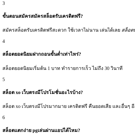
3
ขั้นตอนสมัครสมัครสล็อตรับเครดิตฟรี?
สมัครสล็อตรับเครดิตฟรีสะดวก ใช้เวลาไม่นาน เล่นได้เลย
สล็อต
4
สล็อตยอดนิยมฝากถอนขั้นต่ำเท่าไหร่?
สล็อตยอดนิยมเริ่มต้น 1 บาท ทำรายการเร็ว ไม่ถึง 30 วินาที
5
สล็อต xo เว็บตรงมีโปรโมชั่นอะไรบ้าง?
สล็อต xo เว็บตรงมีโปรมากมาย เครดิตฟรี คืนยอดเสีย และอื่นๆ อ
6
สล็อตแตกง่าย pgเล่นผ่านแอปได้ไหม?