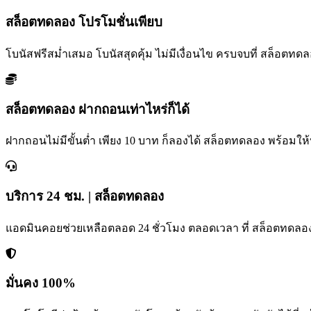
สล็อตทดลอง โปรโมชั่นเพียบ
โบนัสฟรีสม่ำเสมอ โบนัสสุดคุ้ม ไม่มีเงื่อนไข ครบจบที่ สล็อตทด
สล็อตทดลอง ฝากถอนเท่าไหร่ก็ได้
ฝากถอนไม่มีขั้นต่ำ เพียง 10 บาท ก็ลองได้ สล็อตทดลอง พร้อมให
บริการ 24 ชม. | สล็อตทดลอง
แอดมินคอยช่วยเหลือตลอด 24 ชั่วโมง ตลอดเวลา ที่ สล็อตทดลอง
มั่นคง 100%