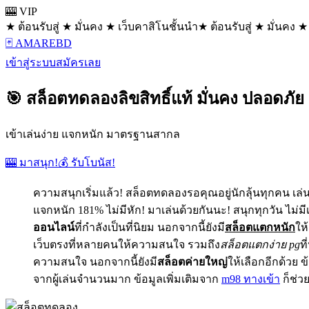
🎰 VIP
★ ต้อนรับสู่ ★ มั่นคง ★ เว็บคาสิโนชั้นนำ
★ ต้อนรับสู่ ★ มั่นคง ★
🃏 AMAREBD
เข้าสู่ระบบ
สมัครเลย
🎯 สล็อตทดลองลิขสิทธิ์แท้ มั่นคง ปลอดภัย
เข้าเล่นง่าย แจกหนัก มาตรฐานสากล
🎰 มาสนุก!
💰 รับโบนัส!
ความสนุกเริ่มแล้ว! สล็อตทดลองรอคุณอยู่นักลุ้นทุกคน เล่นส
แจกหนัก 181% ไม่มีหัก! มาเล่นด้วยกันนะ! สนุกทุกวัน ไม่มี
ออนไลน์
ที่กำลังเป็นที่นิยม นอกจากนี้ยังมี
สล็อตแตกหนัก
ให
เว็บตรงที่หลายคนให้ความสนใจ รวมถึง
สล็อตแตกง่าย pg
ท
ความสนใจ นอกจากนี้ยังมี
สล็อตค่ายใหญ่
ให้เลือกอีกด้วย ข
จากผู้เล่นจำนวนมาก ข้อมูลเพิ่มเติมจาก
m98 ทางเข้า
ก็ช่วย