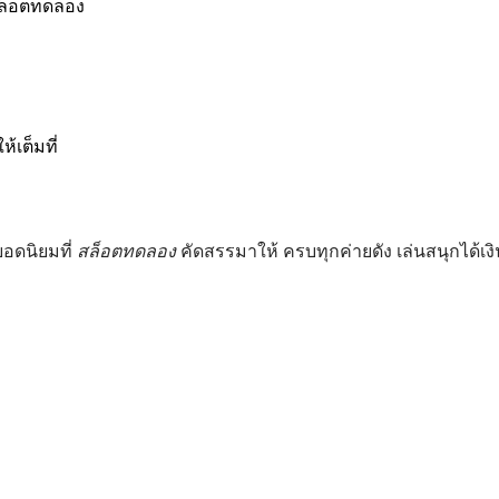
 สล็อตทดลอง
้เต็มที่
อดนิยมที่
สล็อตทดลอง
คัดสรรมาให้ ครบทุกค่ายดัง เล่นสนุกได้เงิ