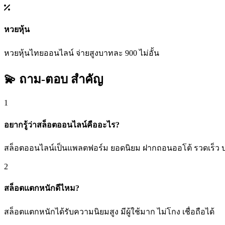
หวยหุ้น
หวยหุ้นไทยออนไลน์ จ่ายสูงบาทละ 900 ไม่อั้น
💫 ถาม-ตอบ
สำคัญ
1
อยากรู้ว่าสล็อตออนไลน์คืออะไร?
สล็อตออนไลน์เป็นแพลตฟอร์ม ยอดนิยม ฝากถอนออโต้ รวดเร็ว
2
สล็อตแตกหนักดีไหม?
สล็อตแตกหนักได้รับความนิยมสูง มีผู้ใช้มาก ไม่โกง เชื่อถือได้