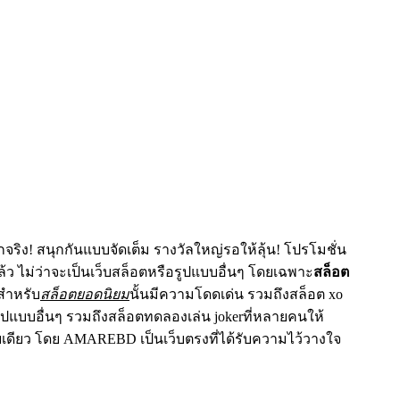
กจริง! สนุกกันแบบจัดเต็ม รางวัลใหญ่รอให้ลุ้น! โปรโมชั่น
แล้ว ไม่ว่าจะเป็นเว็บสล็อตหรือรูปแบบอื่นๆ โดยเฉพาะ
สล็อต
 สำหรับ
สล็อตยอดนิยม
นั้นมีความโดดเด่น รวมถึงสล็อต xo
ูปแบบอื่นๆ รวมถึงสล็อตทดลองเล่น jokerที่หลายคนให้
เดียว โดย AMAREBD เป็นเว็บตรงที่ได้รับความไว้วางใจ