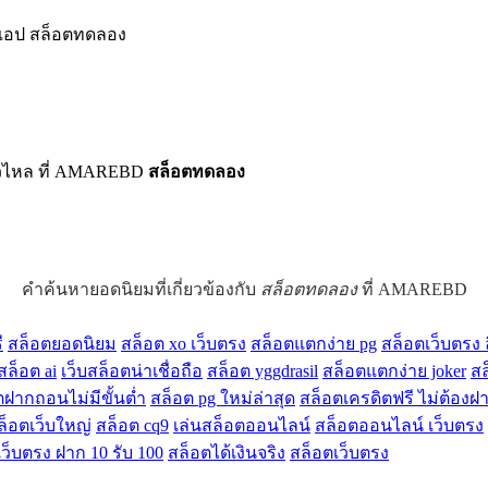
ลดแอป สล็อตทดลอง
รั่วไหล ที่ AMAREBD
สล็อตทดลอง
คำค้นหายอดนิยมที่เกี่ยวข้องกับ
สล็อตทดลอง
ที่ AMAREBD
ี
สล็อตยอดนิยม
สล็อต xo เว็บตรง
สล็อตแตกง่าย pg
สล็อตเว็บตรง ล
สล็อต ai
เว็บสล็อตน่าเชื่อถือ
สล็อต yggdrasil
สล็อตแตกง่าย joker
สล
ตฝากถอนไม่มีขั้นต่ำ
สล็อต pg ใหม่ล่าสุด
สล็อตเครดิตฟรี ไม่ต้องฝา
ล็อตเว็บใหญ่
สล็อต cq9
เล่นสล็อตออนไลน์
สล็อตออนไลน์ เว็บตรง
ว็บตรง ฝาก 10 รับ 100
สล็อตได้เงินจริง
สล็อตเว็บตรง