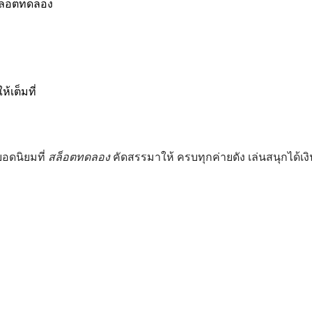
 สล็อตทดลอง
้เต็มที่
อดนิยมที่
สล็อตทดลอง
คัดสรรมาให้ ครบทุกค่ายดัง เล่นสนุกได้เงิ