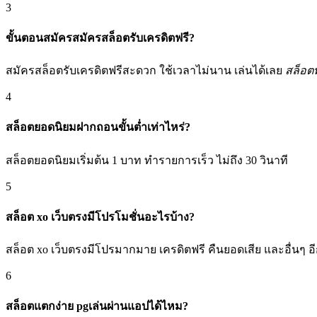
3
ขั้นตอนสมัครสมัครสล็อตรับเครดิตฟรี?
สมัครสล็อตรับเครดิตฟรีสะดวก ใช้เวลาไม่นาน เล่นได้เลย
สล็อต
4
สล็อตยอดนิยมฝากถอนขั้นต่ำเท่าไหร่?
สล็อตยอดนิยมเริ่มต้น 1 บาท ทำรายการเร็ว ไม่ถึง 30 วินาที
5
สล็อต xo เว็บตรงมีโปรโมชั่นอะไรบ้าง?
สล็อต xo เว็บตรงมีโปรมากมาย เครดิตฟรี คืนยอดเสีย และอื่นๆ อ
6
สล็อตแตกง่าย pgเล่นผ่านแอปได้ไหม?