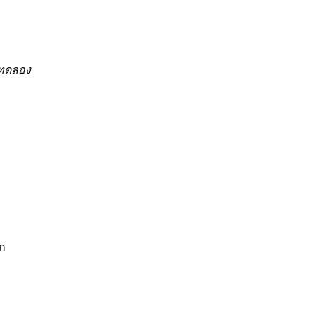
ทดลอง
ีก