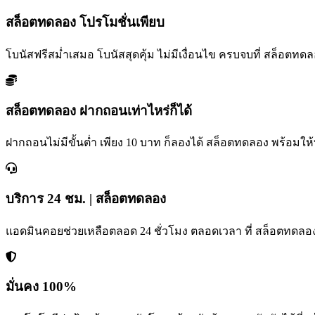
สล็อตทดลอง โปรโมชั่นเพียบ
โบนัสฟรีสม่ำเสมอ โบนัสสุดคุ้ม ไม่มีเงื่อนไข ครบจบที่ สล็อตทด
สล็อตทดลอง ฝากถอนเท่าไหร่ก็ได้
ฝากถอนไม่มีขั้นต่ำ เพียง 10 บาท ก็ลองได้ สล็อตทดลอง พร้อมให
บริการ 24 ชม. | สล็อตทดลอง
แอดมินคอยช่วยเหลือตลอด 24 ชั่วโมง ตลอดเวลา ที่ สล็อตทดลอง
มั่นคง 100%