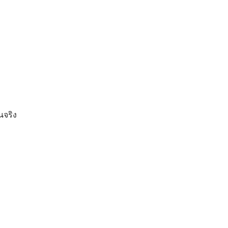
นจริง