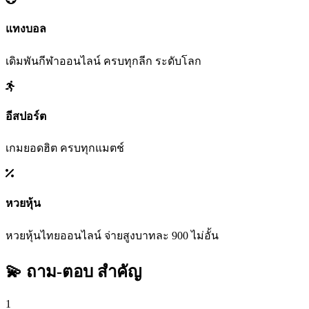
แทงบอล
เดิมพันกีฬาออนไลน์ ครบทุกลีก ระดับโลก
อีสปอร์ต
เกมยอดฮิต ครบทุกแมตช์
หวยหุ้น
หวยหุ้นไทยออนไลน์ จ่ายสูงบาทละ 900 ไม่อั้น
💫 ถาม-ตอบ
สำคัญ
1