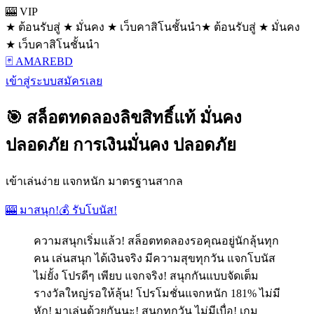
🎰 VIP
★ ต้อนรับสู่ ★ มั่นคง ★ เว็บคาสิโนชั้นนำ
★ ต้อนรับสู่ ★ มั่นคง
★ เว็บคาสิโนชั้นนำ
🃏 AMAREBD
เข้าสู่ระบบ
สมัครเลย
🎯 สล็อตทดลองลิขสิทธิ์แท้ มั่นคง
ปลอดภัย การเงินมั่นคง ปลอดภัย
เข้าเล่นง่าย แจกหนัก มาตรฐานสากล
🎰 มาสนุก!
💰 รับโบนัส!
ความสนุกเริ่มแล้ว! สล็อตทดลองรอคุณอยู่นักลุ้นทุก
คน เล่นสนุก ได้เงินจริง มีความสุขทุกวัน แจกโบนัส
ไม่ยั้ง โปรดีๆ เพียบ แจกจริง! สนุกกันแบบจัดเต็ม
รางวัลใหญ่รอให้ลุ้น! โปรโมชั่นแจกหนัก 181% ไม่มี
หัก! มาเล่นด้วยกันนะ! สนุกทุกวัน ไม่มีเบื่อ! เกม