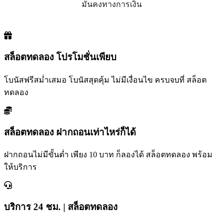
มั่นคงทางการเงิน
สล็อตทดลอง โปรโมชั่นเพียบ
โบนัสฟรีสม่ำเสมอ โบนัสสุดคุ้ม ไม่มีเงื่อนไข ครบจบที่ สล็อต
ทดลอง
สล็อตทดลอง ฝากถอนเท่าไหร่ก็ได้
ฝากถอนไม่มีขั้นต่ำ เพียง 10 บาท ก็ลองได้ สล็อตทดลอง พร้อม
ให้บริการ
บริการ 24 ชม. | สล็อตทดลอง