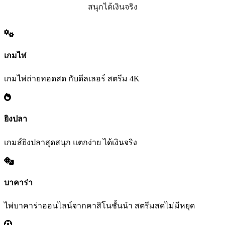
สนุกได้เงินจริง
เกมไพ่
เกมไพ่ถ่ายทอดสด กับดีลเลอร์ สตรีม 4K
ยิงปลา
เกมส์ยิงปลาสุดสนุก แตกง่าย ได้เงินจริง
บาคาร่า
ไพ่บาคาร่าออนไลน์จากคาสิโนชั้นนำ สตรีมสดไม่มีหยุด