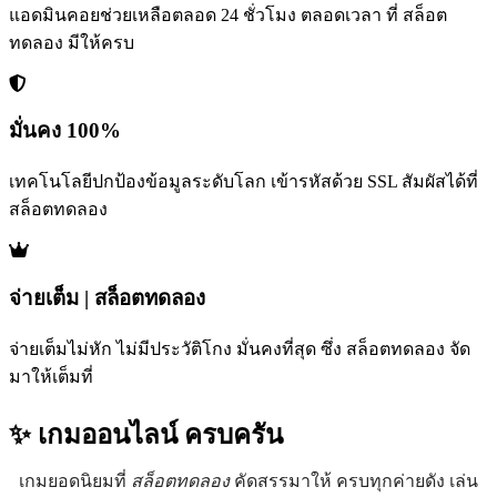
แอดมินคอยช่วยเหลือตลอด 24 ชั่วโมง ตลอดเวลา ที่ สล็อต
ทดลอง มีให้ครบ
มั่นคง 100%
เทคโนโลยีปกป้องข้อมูลระดับโลก เข้ารหัสด้วย SSL สัมผัสได้ที่
สล็อตทดลอง
จ่ายเต็ม | สล็อตทดลอง
จ่ายเต็มไม่หัก ไม่มีประวัติโกง มั่นคงที่สุด ซึ่ง สล็อตทดลอง จัด
มาให้เต็มที่
✨ เกมออนไลน์
ครบครัน
เกมยอดนิยมที่
สล็อตทดลอง
คัดสรรมาให้ ครบทุกค่ายดัง เล่น