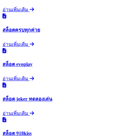
อ่านเพิ่มเติม
สล็อตครบทุกค่าย
อ่านเพิ่มเติม
สล็อต evoplay
อ่านเพิ่มเติม
สล็อต joker ทดลองเล่น
อ่านเพิ่มเติม
สล็อต 918kiss