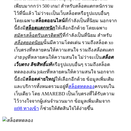
เพียบมากกว่า 500 เกม! สำหรับสล็อตแตกหนักรวม
ไว้ที่นี่แล้ว ไม่ว่าจะเป็นเว็บสล็อตหรือรูปแบบอื่นๆ
โดยเฉพาะ
สล็อตออนไลน์
ที่กำลังเป็นที่นิยม นอกจาก
นี้ยังมี
สล็อตแตกหนัก
ให้เลือกอีกด้วย โดยเฉพาะ
สมัครสล็อตรับเครดิตฟรี
ที่กำลังเป็นที่นิยม สำหรับ
สล็อตยอดนิยม
นั้นมีความโดดเด่น รวมถึงสล็อต xo
เว็บตรงที่หลายคนให้ความสนใจ รวมถึง
สล็อตแตก
ง่าย pg
ที่หลายคนให้ความสนใจ ไม่ว่าจะเป็น
สล็อต
เว็บตรง ลิขสิทธิ์แท้
หรือรูปแบบอื่นๆ รวมถึงสล็อต
ทดลองเล่น jokerที่หลายคนให้ความสนใจ นอกจาก
นี้ยังมี
สล็อตค่ายใหญ่
ให้เลือกอีกด้วย ข้อมูลเพิ่มเติม
และบริการทั้งหมดรวมอยู่ที่
สล็อตทดลอง
ครบจบใน
เว็บเดียว โดย AMAREBD เป็นเว็บตรงที่ได้รับความ
ไว้วางใจจากผู้เล่นจำนวนมาก ข้อมูลเพิ่มเติมจาก
m98 ทางเข้า
ก็ช่วยให้ตัดสินใจได้ง่ายขึ้น