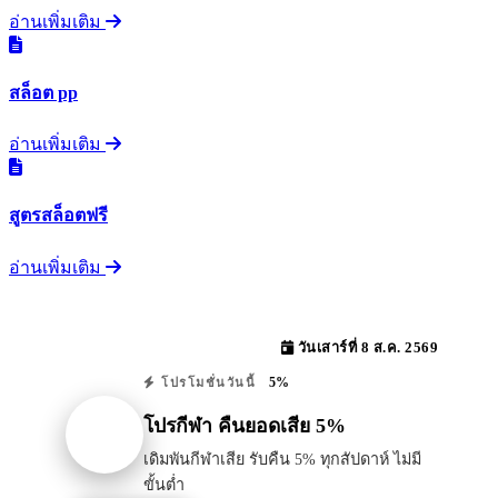
อ่านเพิ่มเติม
สล็อต pp
อ่านเพิ่มเติม
สูตรสล็อตฟรี
อ่านเพิ่มเติม
วันเสาร์ที่ 8 ส.ค. 2569
5%
โปรโมชั่นวันนี้
โปรกีฬา คืนยอดเสีย 5%
เดิมพันกีฬาเสีย รับคืน 5% ทุกสัปดาห์ ไม่มี
ขั้นต่ำ